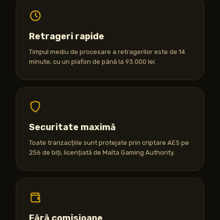
Retrageri rapide
Timpul mediu de procesare a retragerilor este de 14
minute, cu un plafon de până la 93.000 lei.
Securitate maximă
Toate tranzacțiile sunt protejate prin criptare AES pe
256 de biți, licențiată de Malta Gaming Authority.
Fără comisioane