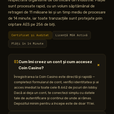
respectate organisme de certificare din industrie. Plățile
sunt procesate rapid, cu un volum săptămânal de
retrageri de 11 milioane lei și un timp mediu de procesare
de 14 minute, iar toate tranzacțiile sunt protejate prin
criptare AES pe 256 de biți.
Certificat și Auditat
Licență MGA Activă
Plăți în 14 Minute
01
Cum îmi creez un cont și cum accesez
+
Coin Casino?
Înregistrarea la Coin Casino este directă și rapidă —
completezi formularul de cont, verifici identitatea și ai
acces imediat la toate cele 8.662 de jocuri din lobby.
Dacă ai deja un cont, te conectezi simplu cu datele
tale de autentificare și continui de unde ai rămas.
Depozitul minim pentru a începe este de doar 11 lei.