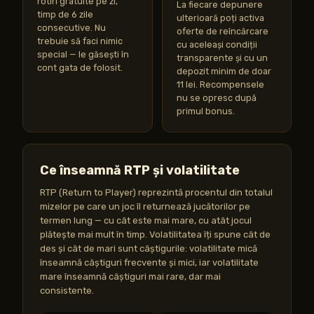
rotiri gratuite pe zi,
La fiecare depunere
timp de 6 zile
ulterioară poți activa
consecutive. Nu
oferte de reîncărcare
trebuie să faci nimic
cu aceleași condiții
special — le găsești în
transparente și cu un
cont gata de folosit.
depozit minim de doar
11 lei. Recompensele
nu se opresc după
primul bonus.
Ce înseamnă RTP și volatilitate
RTP (Return to Player) reprezintă procentul din totalul
mizelor pe care un joc îl returnează jucătorilor pe
termen lung — cu cât este mai mare, cu atât jocul
plătește mai mult în timp. Volatilitatea îți spune cât de
des și cât de mari sunt câștigurile: volatilitate mică
înseamnă câștiguri frecvente și mici, iar volatilitate
mare înseamnă câștiguri mai rare, dar mai
consistente.