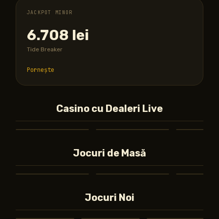
JACKPOT MINOR
6.708 lei
Tide Breaker
Pornește
Sweet Bonanza
Casino cu Dealeri Live
Fire In The Hole
1000
Book Of Az
32 locuri la masă
12 locuri disponibile
38 locuri dispo
LIVE
LIVE
LIVE
Fishin Frenzy
Jocuri de Masă
Megaways
Big Bass Bonanza
Fruit Party
98,7% RTP
99,2% RTP
97,7% RTP
Jocuri Noi
Jammin Jars
Siberian
Jammin Jars
2
Storm