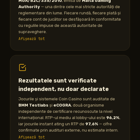
MGA/B2C/335/2010
, emisă de
Malta Gaming
Authority
— una dintre cele mai stricte autorități de
reglementare din lume. Fiecare rundă, fiecare plată și
fiecare cont de jucător se desfășoară în conformitate
cu regulile impuse de această autoritate de
supraveghere.
Afișează tot
Rezultatele sunt verificate
independent, nu doar declarate
Jocurile și sistemele Coin Casino sunt auditate de
BMM Testlabs
și
eCOGRA
, două organisme
independente de certificare recunoscute la nivel
internațional. RTP-ul mediu al lobby-ului este
96,2%
,
iar jocurile instant ating un RTP de
97,6%
— cifre
confirmate prin audituri externe, nu estimate intern.
Afișează tot