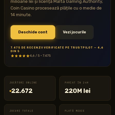
milioane lei și licență Malta Gaming Authority,
Coin Casino procesează plățile cu o medie de
14 minute.
Deschide cont
Vezi jocurile
7.475 DE RECENZII VERIFICATE PE TRUSTPILOT — 4,6
DIN 5
4,6 / 5 · 7.475
JUCĂTORI ONLINE
PARIAT ÎN 24H
22.672
220M lei
JOCURI TOTALE
PLATĂ MEDIE