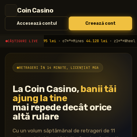
Coin Casino
Accesează contul
Creează cont
Anchor
45.295 lei
· o7***
Mines
44.128 lei
· z1***
Wheel
27.294 lei
CÂȘTIGURI LIVE
RETRAGERI ÎN 14 MINUTE, LICENȚIAT MGA
La Coin Casino,
banii tăi
ajung la tine
mai repede decât orice
altă rulare
Cu un volum săptămânal de retrageri de 11