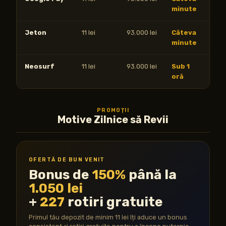
minute
Jeton
11 lei
93.000 lei
Câteva
minute
Neosurf
11 lei
93.000 lei
Sub 1
oră
PROMOȚII
Motive Zilnice să Revii
OFERTĂ DE BUN VENIT
Bonus de
150%
până la
1.050 lei
+
227
rotiri gratuite
Primul tău depozit de minim 11 lei îți aduce un bonus