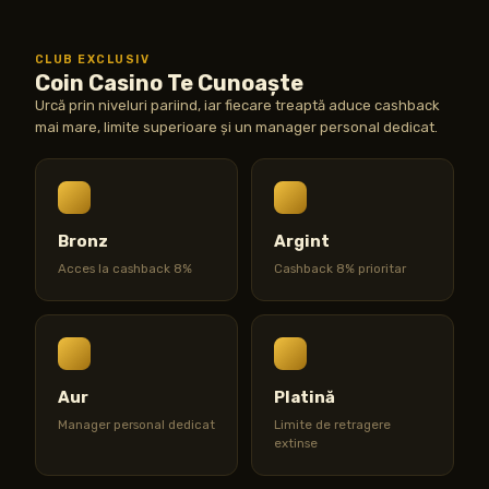
NEW
NEW
NEW
CLUB EXCLUSIV
Coin Casino Te Cunoaște
Urcă prin niveluri pariind, iar fiecare treaptă aduce cashback
mai mare, limite superioare și un manager personal dedicat.
Bronz
Argint
Acces la cashback 8%
Cashback 8% prioritar
Aur
Platină
Manager personal dedicat
Limite de retragere
extinse