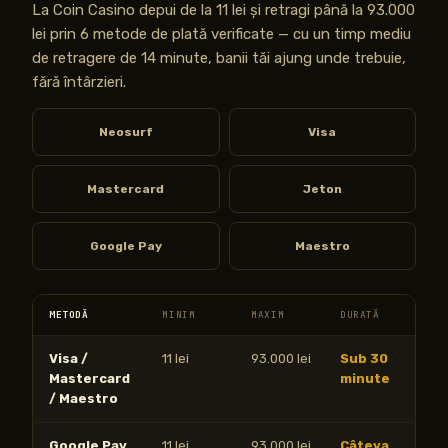
La Coin Casino depui de la 11 lei și retragi până la 93.000
lei prin 6 metode de plată verificate — cu un timp mediu
de retragere de 14 minute, banii tăi ajung unde trebuie,
fără întârzieri.
Neosurf
Visa
Mastercard
Jeton
Google Pay
Maestro
METODĂ
MINIM
MAXIM
DURATĂ
Visa /
11 lei
93.000 lei
Sub 30
Mastercard
minute
/ Maestro
Google Pay
11 lei
93.000 lei
Câteva