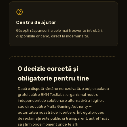
Centru de ajutor
Găsești răspunsuri la cele mai frecvente întrebări,
disponibile oricând, direct la îndemâna ta.
O decizie corectă și
obligatorie pentru tine
Dacă o dispută rămâne nerezolvată, o poți escalada
gratuit către BMM Testlabs, organismul nostru
independent de soluționare alternativă a litigiilor,
sau direct către Malta Gaming Authority —
autoritatea noastră de licențiere. Întregul proces
de reclamații este public și transparent, astfel încât
să știi în orice moment unde te afli.